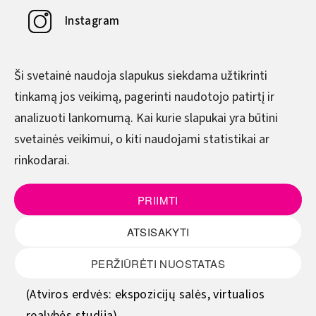
Instagram
YouTube
Ši svetainė naudoja slapukus siekdama užtikrinti
tinkamą jos veikimą, pagerinti naudotojo patirtį ir
DARBO LAIKAS
analizuoti lankomumą. Kai kurie slapukai yra būtini
svetainės veikimui, o kiti naudojami statistikai ar
Pirmadienis–Ketvirtadienis
rinkodarai.
8.00–17.00
Penktadienis
PRIIMTI
8.00–15.45
ATSISAKYTI
(Pietų metas - 12.00–12.45)
PERŽIŪRĖTI NUOSTATAS
Šeštadienis - sekmadienis
(Atviros erdvės: ekspozicijų salės, virtualios
realybės studija)