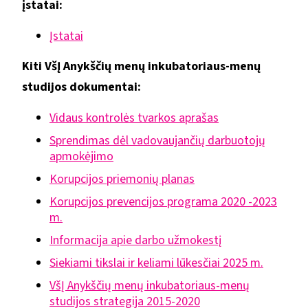
įstatai:
Įstatai
Kiti VšĮ Anykščių menų inkubatoriaus-menų
studijos dokumentai:
Vidaus kontrolės tvarkos aprašas
Sprendimas dėl vadovaujančių darbuotojų
apmokėjimo
Korupcijos priemonių planas
Korupcijos prevencijos programa 2020 -2023
m.
Informacija apie darbo užmokestį
Siekiami tikslai ir keliami lūkesčiai 2025 m.
VšĮ Anykščių menų inkubatoriaus-menų
studijos strategija 2015-2020