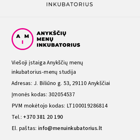
Viešoji įstaiga Anykščių menų
inkubatorius-menų studija
Adresas: J. Biliūno g. 53, 29110 Anykščiai
Įmonės kodas: 302054537
PVM mokėtojo kodas: LT100019286814
Tel.:
+370 381 20 190
El. paštas:
info@menuinkubatorius.lt