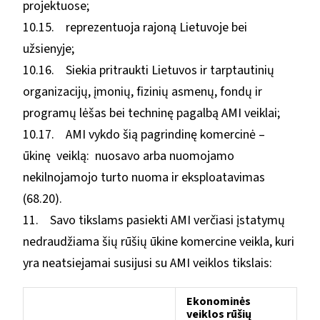
projektuose;
10.15. reprezentuoja rajoną Lietuvoje bei
užsienyje;
10.16. Siekia pritraukti Lietuvos ir tarptautinių
organizacijų, įmonių, fizinių asmenų, fondų ir
programų lėšas bei techninę pagalbą AMI veiklai;
10.17. AMI vykdo šią pagrindinę komercinė –
ūkinę veiklą: nuosavo arba nuomojamo
nekilnojamojo turto nuoma ir eksploatavimas
(68.20).
11. Savo tikslams pasiekti AMI verčiasi įstatymų
nedraudžiama šių rūšių ūkine komercine veikla, kuri
yra neatsiejamai susijusi su AMI veiklos tikslais:
Ekonominės
veiklos rūšių