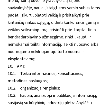
menu, kurių buveinė yra Anykščių rajono
savivaldybėje, naujai įsteigtiems verslo subjektams
padėti įsikurti, plėtoti veiklą ir prisitaikyti prie
kintančių rinkos sąlygų, didinti konkurencingumą ir
veiklos veiksmingumą, prisidėti prie tarptautinio
bendradarbiavimo užmezgimo, rinkti, kaupti ir
nemokamai teikti informaciją. Teikti nuosavo arba
nuomojamo nekilnojamojo turto nuoma ir
eksploatavimą;
10. AMI:
10.1. Teikia informacines, konsultacines,
metodines paslaugas;
10.2. organizuoja renginius;
10.3. kaupia, analizuoja ir publikuoja informaciją,
susijusią su kūrybinių industrijų plėtra Anykščių