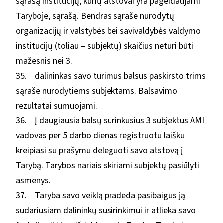
sąrašą institucijų, kurių atstovai yra pageidaujami
Taryboje, sąrašą. Bendras sąraše nurodytų
organizacijų ir valstybės bei savivaldybės valdymo
institucijų (toliau – subjektų) skaičius neturi būti
mažesnis nei 3.
35. dalininkas savo turimus balsus paskirsto trims
sąraše nurodytiems subjektams. Balsavimo
rezultatai sumuojami.
36. Į daugiausia balsų surinkusius 3 subjektus AMI
vadovas per 5 darbo dienas registruotu laišku
kreipiasi su prašymu deleguoti savo atstovą į
Tarybą. Tarybos nariais skiriami subjektų pasiūlyti
asmenys.
37. Taryba savo veiklą pradeda pasibaigus ją
sudariusiam dalininkų susirinkimui ir atlieka savo