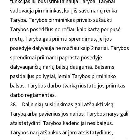
funkcijas iki bus išrinkta nauja Taryba. Tarybai
vadovauja pirmininkas, kurį iš savo narių renka
Taryba. Tarybos pirmininkas privalo sušaukti
Tarybos posėdžius ne rečiau kaip kartą per pusė
metų. Taryba gali priimti sprendimus, jei jos
posėdyje dalyvauja ne mažiau kaip 2 nariai. Tarybos
sprendimai priimami paprasta posėdyje
dalyvaujančių narių balsų dauguma. Balsams
pasidalijus po lygiai, lemia Tarybos pirmininko
balsas. Tarybos darbo tvarką nustato jos priimtas
darbo reglamentas.
38. Dalininkų susirinkimas gali atšaukti visą
Tarybą arba pavienius jos narius. Tarybos narys gali
atsistatydinti Tarybos kadencijai nesibaigus.
Tarybos narį atšaukus ar jam atsistatydinus,