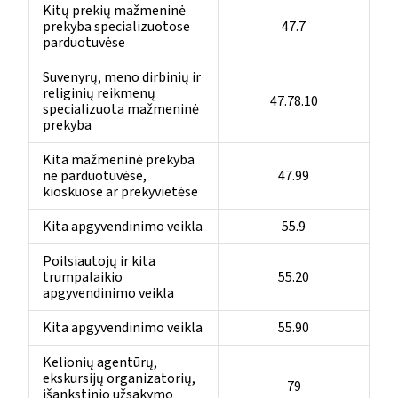
Kitų prekių mažmeninė
prekyba specializuotose
47.7
parduotuvėse
Suvenyrų, meno dirbinių ir
religinių reikmenų
47.78.10
specializuota mažmeninė
prekyba
Kita mažmeninė prekyba
ne parduotuvėse,
47.99
kioskuose ar prekyvietėse
Kita apgyvendinimo veikla
55.9
Poilsiautojų ir kita
trumpalaikio
55.20
apgyvendinimo veikla
Kita apgyvendinimo veikla
55.90
Kelionių agentūrų,
ekskursijų organizatorių,
79
išankstinio užsakymo