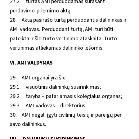
27.2. turtas AMI perduodamas surašant
perdavimo-priėmimo aktą.
28. Aktą pasirašo turtą perduodantis dalininkas ir
AMI vadovas. Perduodant turtą, AMI turi būti
pateikta ir šio turto vertinimo ataskaita. Turto
vertinimas atliekamas dalininko lėšomis.
VI. AMI VALDYMAS
29. AMI organai yra šie:
29.1. visuotinis dalininkų susirinkimas;
29.2. taryba – patariamasis kolegialus organas;
29.3. AMI vadovas – direktorius.
30. AMI negali įgyti civilinių teisių ir pareigų per
savo dalininkus.