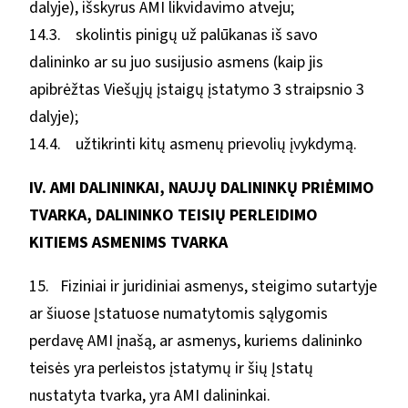
dalyje), išskyrus AMI likvidavimo atveju;
14.3. skolintis pinigų už palūkanas iš savo
dalininko ar su juo susijusio asmens (kaip jis
apibrėžtas Viešųjų įstaigų įstatymo 3 straipsnio 3
dalyje);
14.4. užtikrinti kitų asmenų prievolių įvykdymą.
IV. AMI DALININKAI, NAUJŲ DALININKŲ PRIĖMIMO
TVARKA, DALININKO TEISIŲ PERLEIDIMO
KITIEMS ASMENIMS TVARKA
15. Fiziniai ir juridiniai asmenys, steigimo sutartyje
ar šiuose Įstatuose numatytomis sąlygomis
perdavę AMI įnašą, ar asmenys, kuriems dalininko
teisės yra perleistos įstatymų ir šių Įstatų
nustatyta tvarka, yra AMI dalininkai.