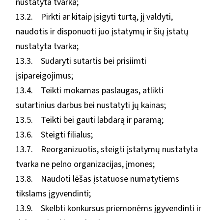
nustatyta tvarka;
13.2. Pirkti ar kitaip įsigyti turtą, jį valdyti,
naudotis ir disponuoti juo įstatymų ir šių įstatų
nustatyta tvarka;
13.3. Sudaryti sutartis bei prisiimti
įsipareigojimus;
13.4. Teikti mokamas paslaugas, atlikti
sutartinius darbus bei nustatyti jų kainas;
13.5. Teikti bei gauti labdarą ir paramą;
13.6. Steigti filialus;
13.7. Reorganizuotis, steigti įstatymų nustatyta
tvarka ne pelno organizacijas, įmones;
13.8. Naudoti lėšas įstatuose numatytiems
tikslams įgyvendinti;
13.9. Skelbti konkursus priemonėms įgyvendinti ir