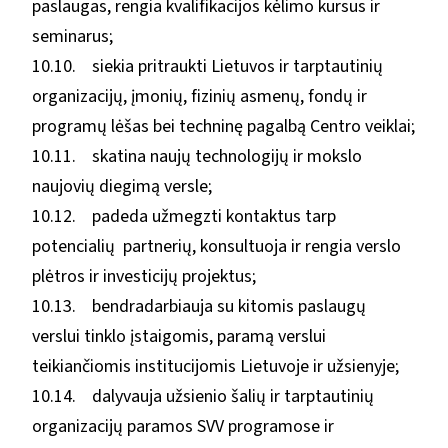
paslaugas, rengia kvalifikacijos kėlimo kursus ir
seminarus;
10.10. siekia pritraukti Lietuvos ir tarptautinių
organizacijų, įmonių, fizinių asmenų, fondų ir
programų lėšas bei techninę pagalbą Centro veiklai;
10.11. skatina naujų technologijų ir mokslo
naujovių diegimą versle;
10.12. padeda užmegzti kontaktus tarp
potencialių partnerių, konsultuoja ir rengia verslo
plėtros ir investicijų projektus;
10.13. bendradarbiauja su kitomis paslaugų
verslui tinklo įstaigomis, paramą verslui
teikiančiomis institucijomis Lietuvoje ir užsienyje;
10.14. dalyvauja užsienio šalių ir tarptautinių
organizacijų paramos SVV programose ir