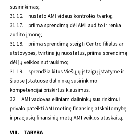
susirinkimas;
31.16. nustato AMI vidaus kontrolės tvarką;
31.17. priima sprendimą dėl AMI audito ir renka
audito įmonę;
31.18. priima sprendimą steigti Centro filialus ar
atstovybes, tvirtina jų nuostatus, priima sprendimą
dėl jų veiklos nutraukimo;
31.19. sprendžia kitus Viešųjų įstaigų įstatyme ir
šiuose Įstatuose dalininkų susirinkimo
kompetencijai priskirtus klausimus.
32. AMI vadovas eiliniam dalininkų susirinkimui
privalo pateikti AMI metinę finansinę atskaitomybę
ir praėjusių finansinių metų AMI veiklos ataskaitą.
VIII. TARYBA