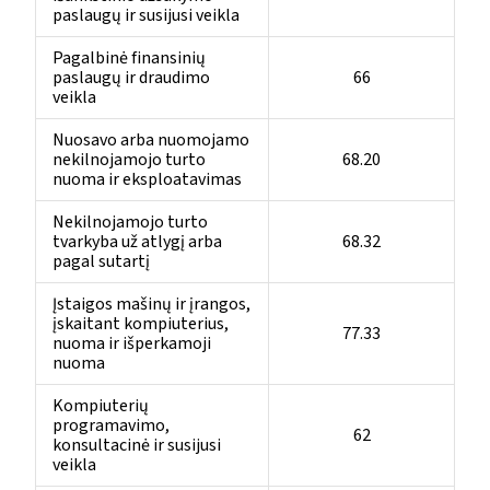
paslaugų ir susijusi veikla
Pagalbinė finansinių
paslaugų ir draudimo
66
veikla
Nuosavo arba nuomojamo
nekilnojamojo turto
68.20
nuoma ir eksploatavimas
Nekilnojamojo turto
tvarkyba už atlygį arba
68.32
pagal sutartį
Įstaigos mašinų ir įrangos,
įskaitant kompiuterius,
77.33
nuoma ir išperkamoji
nuoma
Kompiuterių
programavimo,
62
konsultacinė ir susijusi
veikla