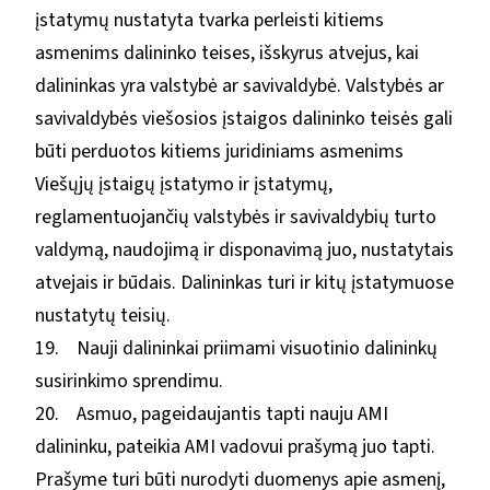
įstatymų nustatyta tvarka perleisti kitiems
asmenims dalininko teises, išskyrus atvejus, kai
dalininkas yra valstybė ar savivaldybė. Valstybės ar
savivaldybės viešosios įstaigos dalininko teisės gali
būti perduotos kitiems juridiniams asmenims
Viešųjų įstaigų įstatymo ir įstatymų,
reglamentuojančių valstybės ir savivaldybių turto
valdymą, naudojimą ir disponavimą juo, nustatytais
atvejais ir būdais. Dalininkas turi ir kitų įstatymuose
nustatytų teisių.
19. Nauji dalininkai priimami visuotinio dalininkų
susirinkimo sprendimu.
20. Asmuo, pageidaujantis tapti nauju AMI
dalininku, pateikia AMI vadovui prašymą juo tapti.
Prašyme turi būti nurodyti duomenys apie asmenį,