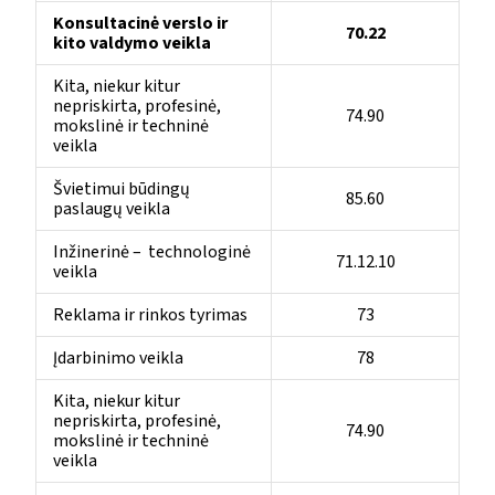
Konsultacinė verslo ir
70.22
kito valdymo veikla
Kita, niekur kitur
nepriskirta, profesinė,
74.90
mokslinė ir techninė
veikla
Švietimui būdingų
85.60
paslaugų veikla
Inžinerinė – technologinė
71.12.10
veikla
Reklama ir rinkos tyrimas
73
Įdarbinimo veikla
78
Kita, niekur kitur
nepriskirta, profesinė,
74.90
mokslinė ir techninė
veikla