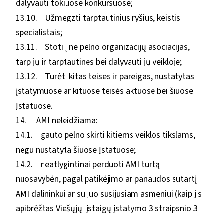
dalyvauti tokiuose konkursuose;
13.10. Užmegzti tarptautinius ryšius, keistis
specialistais;
13.11. Stoti į ne pelno organizacijų asociacijas,
tarp jų ir tarptautines bei dalyvauti jų veikloje;
13.12. Turėti kitas teises ir pareigas, nustatytas
įstatymuose ar kituose teisės aktuose bei šiuose
Įstatuose.
14. AMI neleidžiama:
14.1. gauto pelno skirti kitiems veiklos tikslams,
negu nustatyta šiuose Įstatuose;
14.2. neatlygintinai perduoti AMI turtą
nuosavybėn, pagal patikėjimo ar panaudos sutartį
AMI dalininkui ar su juo susijusiam asmeniui (kaip jis
apibrėžtas Viešųjų įstaigų įstatymo 3 straipsnio 3