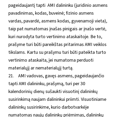
pageidaujantį tapti AMI dalininku (juridinio asmens
pavadinimas, kodas, buveinė; fizinio asmens
vardas, pavardė, asmens kodas, gyvenamoji vieta),
taip pat numatomas įnašas pinigais ar įnašo vertė,
kuri nurodyta turto vertinimo ataskaitoje. Be to,
prašyme turi būti pareikštas pritarimas AMI veiklos
tikslams. Kartu su prašymu turi būti pateikta turto
vertinimo ataskaita, jei numatoma perduoti
materialųjį ar nematerialųjį turtą.
21. AMI vadovas, gavęs asmens, pageidaujančio
tapti AMI dalininku, prašymą, turi per 30
kalendorinių dienų sušaukti visuotinį dalininkų
susirinkimą naujam dalininkui priimti. Visuotiniame
dalininkų susirinkime, kurio darbotvarkėje
numatomas naujų dalininkų priėmimas, dalininkų