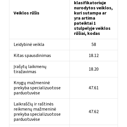
klasifikatoriuje
nurodytos veiklos,
Veiklos rūšis
kuri sutampa ar
yra artima
pateiktai 1
stulpelyje veiklos
rūšiai, kodas
Leidybinė veikla
58
Kitas spausdinimas
18.12
Įrašytų laikmenų
18.20
tiražavimas
Knygų mažmeninė
prekyba specializuotose
47.61
parduotuvėse
Laikraščių ir raštinės
reikmenų mažmeninė
47.62
prekyba specializuotose
parduotuvėse