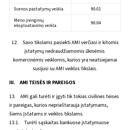
Scenos pastatymų veikla
90.01
Meno įrenginių
90.04
eksploatavimo veikla
12. Savo tikslams pasiekti AMI verčiasi ir kitomis
įstatymų nedraudžiamomis ūkinėmis
komercinėmis veiklomis, kurios yra neatsiejamai
susijusi su AMI veiklos tikslais.
III. AMI TEISĖS IR PAREIGOS
13. AMI gali turėti ir įgyti tik tokias civilines teises
ir pareigas, kurios neprieštarauja įstatymams,
šiems Įstatams ir veiklos tikslams.
13.1. Turėti sąskaitas bankuose įstatymuose