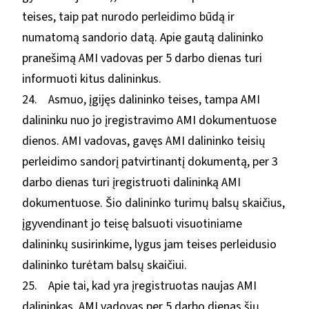
teises, taip pat nurodo perleidimo būdą ir
numatomą sandorio datą. Apie gautą dalininko
pranešimą AMI vadovas per 5 darbo dienas turi
informuoti kitus dalininkus.
24. Asmuo, įgijęs dalininko teises, tampa AMI
dalininku nuo jo įregistravimo AMI dokumentuose
dienos. AMI vadovas, gavęs AMI dalininko teisių
perleidimo sandorį patvirtinantį dokumentą, per 3
darbo dienas turi įregistruoti dalininką AMI
dokumentuose. Šio dalininko turimų balsų skaičius,
įgyvendinant jo teisę balsuoti visuotiniame
dalininkų susirinkime, lygus jam teises perleidusio
dalininko turėtam balsų skaičiui.
25. Apie tai, kad yra įregistruotas naujas AMI
dalininkas, AMI vadovas per 5 darbo dienas šių