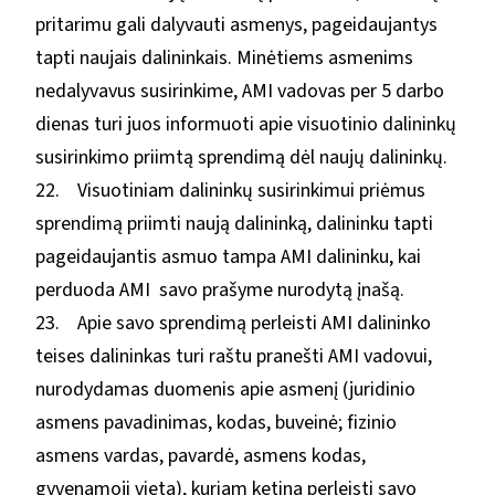
pritarimu gali dalyvauti asmenys, pageidaujantys
tapti naujais dalininkais. Minėtiems asmenims
nedalyvavus susirinkime, AMI vadovas per 5 darbo
dienas turi juos informuoti apie visuotinio dalininkų
susirinkimo priimtą sprendimą dėl naujų dalininkų.
22. Visuotiniam dalininkų susirinkimui priėmus
sprendimą priimti naują dalininką, dalininku tapti
pageidaujantis asmuo tampa AMI dalininku, kai
perduoda AMI savo prašyme nurodytą įnašą.
23. Apie savo sprendimą perleisti AMI dalininko
teises dalininkas turi raštu pranešti AMI vadovui,
nurodydamas duomenis apie asmenį (juridinio
asmens pavadinimas, kodas, buveinė; fizinio
asmens vardas, pavardė, asmens kodas,
gyvenamoji vieta), kuriam ketina perleisti savo