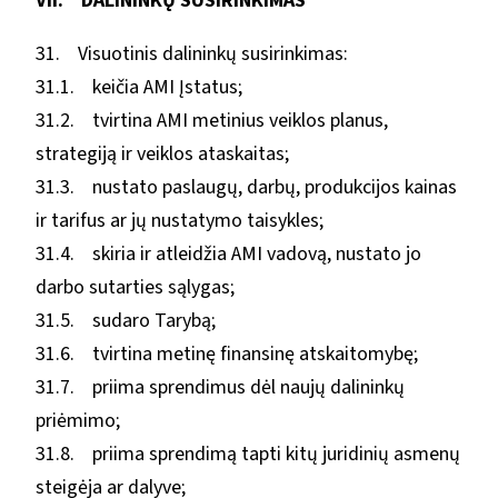
VII. DALININKŲ SUSIRINKIMAS
31. Visuotinis dalininkų susirinkimas:
31.1. keičia AMI Įstatus;
31.2. tvirtina AMI metinius veiklos planus,
strategiją ir veiklos ataskaitas;
31.3. nustato paslaugų, darbų, produkcijos kainas
ir tarifus ar jų nustatymo taisykles;
31.4. skiria ir atleidžia AMI vadovą, nustato jo
darbo sutarties sąlygas;
31.5. sudaro Tarybą;
31.6. tvirtina metinę finansinę atskaitomybę;
31.7. priima sprendimus dėl naujų dalininkų
priėmimo;
31.8. priima sprendimą tapti kitų juridinių asmenų
steigėja ar dalyve;