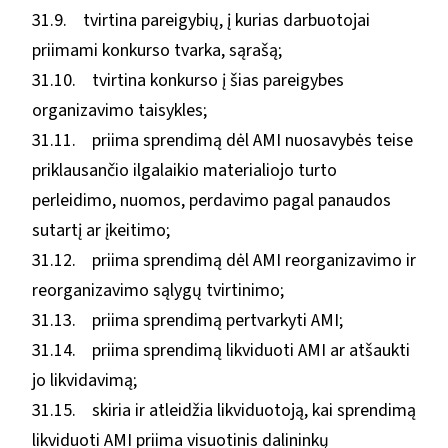
31.9. tvirtina pareigybių, į kurias darbuotojai
priimami konkurso tvarka, sąrašą;
31.10. tvirtina konkurso į šias pareigybes
organizavimo taisykles;
31.11. priima sprendimą dėl AMI nuosavybės teise
priklausančio ilgalaikio materialiojo turto
perleidimo, nuomos, perdavimo pagal panaudos
sutartį ar įkeitimo;
31.12. priima sprendimą dėl AMI reorganizavimo ir
reorganizavimo sąlygų tvirtinimo;
31.13. priima sprendimą pertvarkyti AMI;
31.14. priima sprendimą likviduoti AMI ar atšaukti
jo likvidavimą;
31.15. skiria ir atleidžia likviduotoją, kai sprendimą
likviduoti AMI priima visuotinis dalininkų