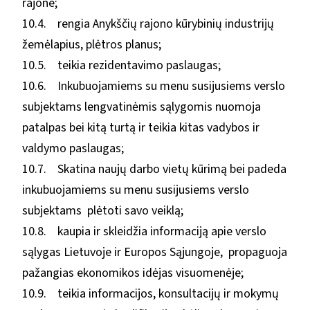
rajone;
10.4. rengia Anykščių rajono kūrybinių industrijų
žemėlapius, plėtros planus;
10.5. teikia rezidentavimo paslaugas;
10.6. Inkubuojamiems su menu susijusiems verslo
subjektams lengvatinėmis sąlygomis nuomoja
patalpas bei kitą turtą ir teikia kitas vadybos ir
valdymo paslaugas;
10.7. Skatina naujų darbo vietų kūrimą bei padeda
inkubuojamiems su menu susijusiems verslo
subjektams plėtoti savo veiklą;
10.8. kaupia ir skleidžia informaciją apie verslo
sąlygas Lietuvoje ir Europos Sąjungoje, propaguoja
pažangias ekonomikos idėjas visuomenėje;
10.9. teikia informacijos, konsultacijų ir mokymų