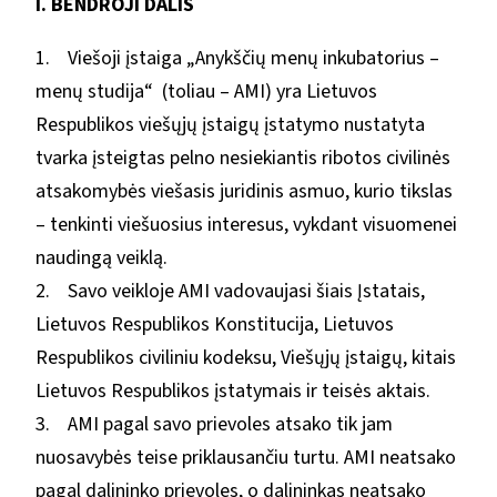
I. BENDROJI DALIS
1. Viešoji įstaiga „Anykščių menų inkubatorius –
menų studija“ (toliau – AMI) yra Lietuvos
Respublikos viešųjų įstaigų įstatymo nustatyta
tvarka įsteigtas pelno nesiekiantis ribotos civilinės
atsakomybės viešasis juridinis asmuo, kurio tikslas
– tenkinti viešuosius interesus, vykdant visuomenei
naudingą veiklą.
2. Savo veikloje AMI vadovaujasi šiais Įstatais,
Lietuvos Respublikos Konstitucija, Lietuvos
Respublikos civiliniu kodeksu, Viešųjų įstaigų, kitais
Lietuvos Respublikos įstatymais ir teisės aktais.
3. AMI pagal savo prievoles atsako tik jam
nuosavybės teise priklausančiu turtu. AMI neatsako
pagal dalininko prievoles, o dalininkas neatsako