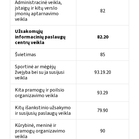
Administracinė veikla,
įstaigų ir kitų verslo
82
įmonių aptarnavimo
veikla
Užsakomųjų
informacinių paslaugų
82.20
centrų veikla
Švietimas
85
Sportinė ar mėgėjų
žvejyba bei su ja susijusi
93.19.20
veikla
Kita pramogų ir poilsio
93.29
organizavimo veikla
Kitų išankstinio užsakymo
79.90
ir susijusių paslaugų veikla
Kūrybinė, meninė ir
pramogų organizavimo
90
veikla