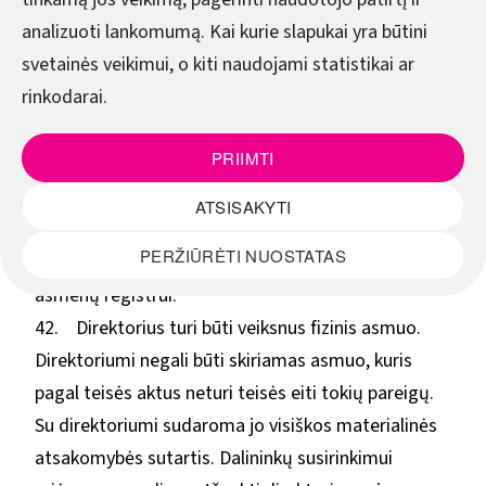
aprašymą, skatina ir skiria nuobaudas dalininkų
analizuoti lankomumą. Kai kurie slapukai yra būtini
susirinkimas. Direktorius pradeda eiti pareigas nuo
svetainės veikimui, o kiti naudojami statistikai ar
paskyrimo, jeigu su juo sudarytoje darbo sutartyje
rinkodarai.
nenustatyta kitaip. Darbo sutartį su direktoriumi
sudaro ir nutraukia dalininkų susirinkimo įgaliotas
PRIIMTI
asmuo. Apie direktoriaus paskyrimą ar atleidimą bei
sutarties su juo pasibaigimą kitais pagrindais
ATSISAKYTI
dalininkų susirinkimo įgaliotas asmuo ne vėliau kaip
PERŽIŪRĖTI NUOSTATAS
per 5 darbo dienas privalo pranešti juridinių
asmenų registrui.
42. Direktorius turi būti veiksnus fizinis asmuo.
Direktoriumi negali būti skiriamas asmuo, kuris
pagal teisės aktus neturi teisės eiti tokių pareigų.
Su direktoriumi sudaroma jo visiškos materialinės
atsakomybės sutartis. Dalininkų susirinkimui