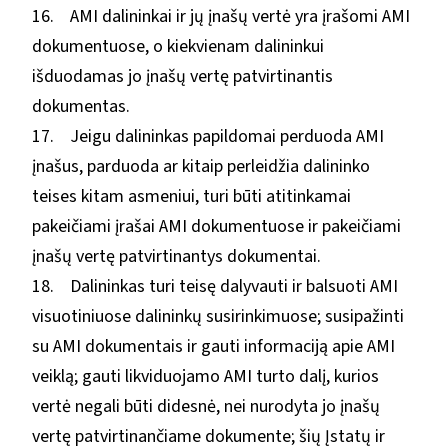
16. AMI dalininkai ir jų įnašų vertė yra įrašomi AMI
dokumentuose, o kiekvienam dalininkui
išduodamas jo įnašų vertę patvirtinantis
dokumentas.
17. Jeigu dalininkas papildomai perduoda AMI
įnašus, parduoda ar kitaip perleidžia dalininko
teises kitam asmeniui, turi būti atitinkamai
pakeičiami įrašai AMI dokumentuose ir pakeičiami
įnašų vertę patvirtinantys dokumentai.
18. Dalininkas turi teisę dalyvauti ir balsuoti AMI
visuotiniuose dalininkų susirinkimuose; susipažinti
su AMI dokumentais ir gauti informaciją apie AMI
veiklą; gauti likviduojamo AMI turto dalį, kurios
vertė negali būti didesnė, nei nurodyta jo įnašų
vertę patvirtinančiame dokumente; šių Įstatų ir