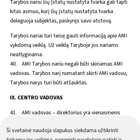
Tarybos nariu šių Įstatų nustatyta tvarka gali tapti
kitas asmuo, kurį šių Įstatų nustatyta tvarka
deleguoja subjektas, paskyręs savo atstovą.
Tarybos nariai turi teisę gauti informaciją apie AMI
vykdomą veiklą. Už veiklą Taryboje jos nariams
neatlyginama.
40. AMI Tarybos nariu negali būti skiriamas AMI
vadovas. Tarybos narį numatant skirti AMI vadovu,
Tarybos narys turi būti atšauktas.
IX. CENTRO VADOVAS
41. AMI vadovas – direktorius yra vienasmenis
AMI valdymo organas. Jį skiria ir atleidžia iš
Ši svetainė naudoja slapukus siekdama užtikrinti
pareigų, nustato jo atlyginimą, tvirtina pareigybės
tinkamą jos veikimą, pagerinti naudotojo patirtį ir