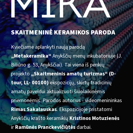
SKAITMENINĖ KERAMIKOS PARODA
Kviečiame aplankyti naują parodą
„Metakeramika“
Anykščių menų inkubatoriuje (J.
Biliūno g. 53, Anykščiai). Tai viena iš penkių
projekto
„Skaitmeninis amatų turizmas“ (D-
tour, LL- 00100)
ekspozicijų, skirtų tradicinių
amatų paveldui aktualizuoti šiuolaikinėmis
priemonėmis. Parodos autorius - videomenininkas
Rimas Sakalauskas
. Ekspozicijoje pristatomi
Anykščių krašto keramikių
Kristinos Motuzienės
ir
Ramūnės Pranckevičiūtės
darbai.