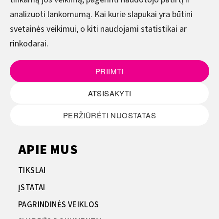
Viešoji įstaiga Anykščių menų
analizuoti lankomumą. Kai kurie slapukai yra būtini
inkubatorius-menų studija
svetainės veikimui, o kiti naudojami statistikai ar
Adresas: J. Biliūno g. 53, 29110 Anykščiai
rinkodarai.
Įmonės kodas: 302054537
PRIIMTI
PVM mokėtojo kodas: LT100019286814
ATSISAKYTI
Tel.:
+370 381 20 190
El. paštas:
info@menuinkubatorius.lt
PERŽIŪRĖTI NUOSTATAS
APIE MUS
TIKSLAI
ĮSTATAI
PAGRINDINĖS VEIKLOS