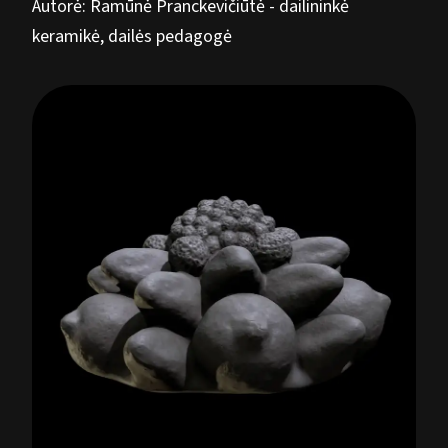
Autorė: Ramūnė Pranckevičiūtė - dailininkė
keramikė, dailės pedagogė