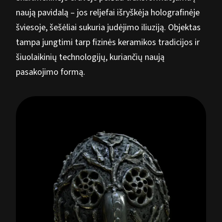
naują pavidalą – jos reljefai išryškėja holografinėje
šviesoje, šešėliai sukuria judėjimo iliuziją. Objektas
tampa jungtimi tarp fizinės keramikos tradicijos ir
šiuolaikinių technologijų, kuriančių naują
pasakojimo formą.