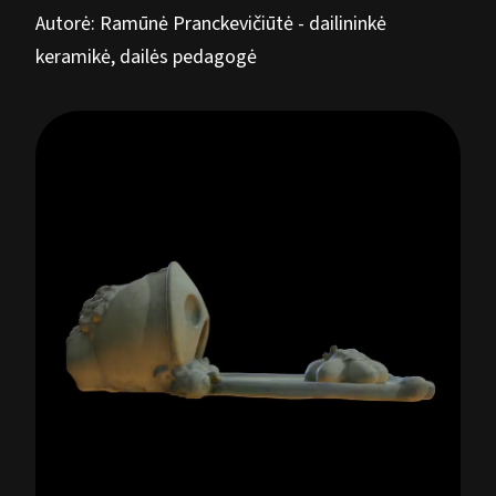
Autorė: Ramūnė Pranckevičiūtė - dailininkė
keramikė, dailės pedagogė