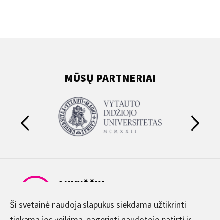
MŪSŲ PARTNERIAI
Ši svetainė naudoja slapukus siekdama užtikrinti
tinkamą jos veikimą, pagerinti naudotojo patirtį ir