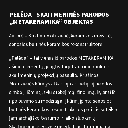
PELĖDA - SKAITMENINĖS PARODOS
„METAKERAMIKA“ OBJEKTAS
Autorė – Kristina Motuzienė, keramikos meistrė,
senosios buitinės keramikos rekonstruktorė.
„Pelėda“ – tai vienas iš parodos METAKERAMIKA
ašinių elementų, jungtis tarp tradicinio molio ir
skaitmeninių projekcijų pasaulio. Kristinos
Motuzienės kūrinys atkartoja archetipinį pelėdos
simbolį: išmintį, tylų stebėjimą, žinojimą, kylantį iš
ilgo buvimo su medžiaga. Į kūrinį įpinta senosios
buitinės keramikos rekonstrukcijos patirtis suteikia
jam archajiško tvarumo ir laiko sluoksnių.
Skaitmeninėje erdvėje pelėda transformuojama į