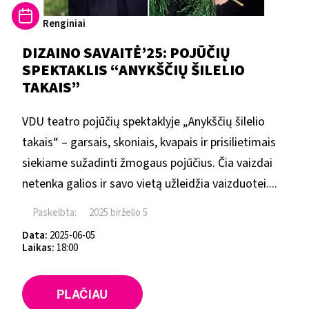
Renginiai
DIZAINO SAVAITĖ’25: POJŪČIŲ
SPEKTAKLIS “ANYKŠČIŲ ŠILELIO
TAKAIS”
VDU teatro pojūčių spektaklyje „Anykščių šilelio
takais“ – garsais, skoniais, kvapais ir prisilietimais
siekiame sužadinti žmogaus pojūčius. Čia vaizdai
netenka galios ir savo vietą užleidžia vaizduotei....
Paskelbta:
2025 birželio 5
Data:
2025-06-05
Laikas:
18:00
PLAČIAU