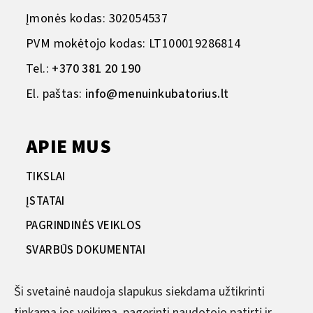
Įmonės kodas: 302054537
PVM mokėtojo kodas: LT100019286814
Tel.:
+370 381 20 190
El. paštas:
info@menuinkubatorius.lt
APIE MUS
TIKSLAI
ĮSTATAI
PAGRINDINĖS VEIKLOS
SVARBŪS DOKUMENTAI
VIEŠIEJI PIRKIMAI
Ši svetainė naudoja slapukus siekdama užtikrinti
KORUPCIJOS PREVENCIJA
tinkamą jos veikimą, pagerinti naudotojo patirtį ir