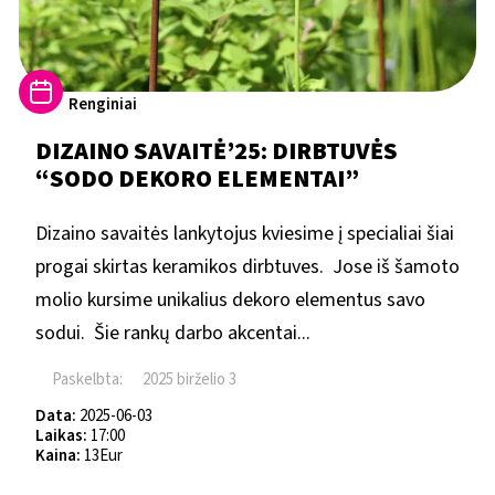
Renginiai
DIZAINO SAVAITĖ’25: DIRBTUVĖS
“SODO DEKORO ELEMENTAI”
Dizaino savaitės lankytojus kviesime į specialiai šiai
progai skirtas keramikos dirbtuves. Jose iš šamoto
molio kursime unikalius dekoro elementus savo
sodui. Šie rankų darbo akcentai...
Paskelbta:
2025 birželio 3
Data:
2025-06-03
Laikas:
17:00
Kaina:
13Eur