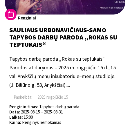
Renginiai
SAULIAUS URBONAVIČIAUS-SAMO
TAPYBOS DARBŲ PARODA „ROKAS SU
TEPTUKAIS“
Tapybos darbų paroda „Rokas su teptukais“.
Parodos atidarymas – 2025 m. rugpjūčio 15 d., 15
val. Anykščių menų inkubatoriuje–menų studijoje.
(J. Biliūno g. 53, Anykščiai)....
Paskelbta:
2025 rugpjūčio 15
Renginio tipas:
Tapybos darbų paroda
Data:
2025-08-15 – 2025-08-31
Laikas:
15:00
Kaina:
Renginys nemokamas