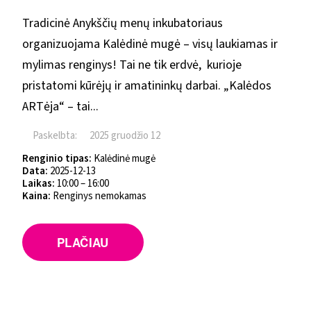
Tradicinė Anykščių menų inkubatoriaus
organizuojama Kalėdinė mugė – visų laukiamas ir
mylimas renginys! Tai ne tik erdvė, kurioje
pristatomi kūrėjų ir amatininkų darbai. „Kalėdos
ARTėja“ – tai...
Paskelbta:
2025 gruodžio 12
Renginio tipas:
Kalėdinė mugė
Data:
2025-12-13
Laikas:
10:00 – 16:00
Kaina:
Renginys nemokamas
PLAČIAU