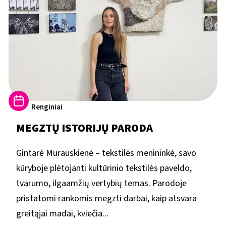
Renginiai
MEGZTŲ ISTORIJŲ PARODA
Gintarė Murauskienė – tekstilės menininkė, savo
kūryboje plėtojanti kultūrinio tekstilės paveldo,
tvarumo, ilgaamžių vertybių temas. Parodoje
pristatomi rankomis megzti darbai, kaip atsvara
greitąjai madai, kviečia...