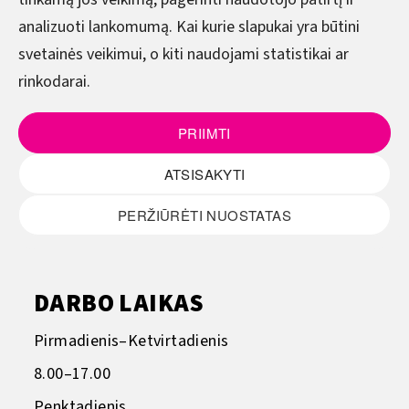
analizuoti lankomumą. Kai kurie slapukai yra būtini
SOCIALINĖ MEDIJA
svetainės veikimui, o kiti naudojami statistikai ar
rinkodarai.
Facebook
PRIIMTI
LinkedIn
ATSISAKYTI
Instagram
PERŽIŪRĖTI NUOSTATAS
YouTube
DARBO LAIKAS
Pirmadienis–Ketvirtadienis
8.00–17.00
Penktadienis