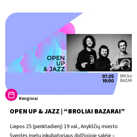
Renginiai
OPEN UP & JAZZ | “BROLIAI BAZARAI”
Liepos 25 (penktadienį) 19 val., Anykščių miesto
šventės metu inkubatoriaus didžiojoje salėje –