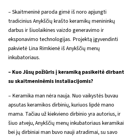
– Skaitmeninė paroda gimė iš noro apjungti
tradicinius Anykščių krašto keramikų menininkų
darbus ir šiuolaikines vaizdo generavimo ir
eksponavimo technologijas. Projektą įgyvendinti
pakvietė Lina Rimkienė iš Anykščių menų
inkubatoriaus.
– Kuo Jūsų požiūris į keramiką pasikeitė dirbant
su skaitmeninėmis instaliacijomis?
– Keramika man nėra nauja. Nuo vaikystės buvau
apsutas keramikos dirbinių, kuriuos lipdė mano
mama. Tačiau už kiekvieno dirbinio yra autorius, ir
šiuo atveju, Anykščių menų inkubatoriaus keramikai
bei jų dirbiniai man buvo nauji atradimai, su savo