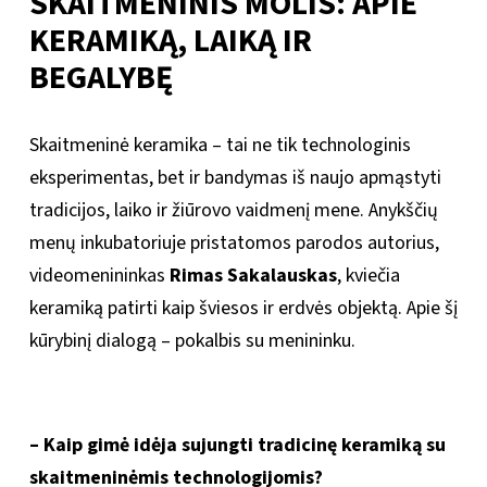
SKAITMENINIS MOLIS: APIE
KERAMIKĄ, LAIKĄ IR
BEGALYBĘ
Skaitmeninė keramika – tai ne tik technologinis
eksperimentas, bet ir bandymas iš naujo apmąstyti
tradicijos, laiko ir žiūrovo vaidmenį mene. Anykščių
menų inkubatoriuje pristatomos parodos autorius,
videomenininkas
Rimas Sakalauskas
, kviečia
keramiką patirti kaip šviesos ir erdvės objektą. Apie šį
kūrybinį dialogą – pokalbis su menininku.
– Kaip gimė idėja sujungti tradicinę keramiką su
skaitmeninėmis technologijomis?