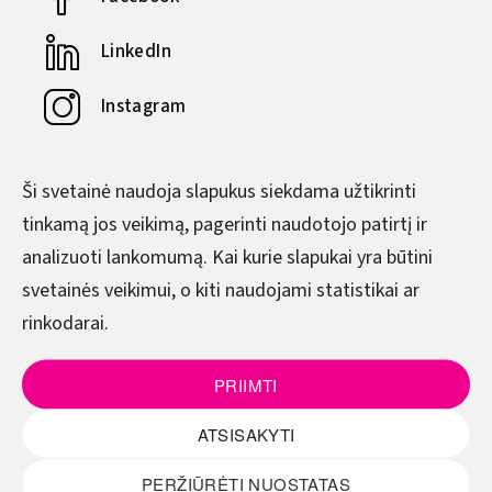
LinkedIn
Instagram
YouTube
Ši svetainė naudoja slapukus siekdama užtikrinti
tinkamą jos veikimą, pagerinti naudotojo patirtį ir
DARBO LAIKAS
analizuoti lankomumą. Kai kurie slapukai yra būtini
svetainės veikimui, o kiti naudojami statistikai ar
Pirmadienis–Ketvirtadienis
rinkodarai.
8.00–17.00
Penktadienis
PRIIMTI
8.00–15.45
ATSISAKYTI
(Pietų metas - 12.00–12.45)
PERŽIŪRĖTI NUOSTATAS