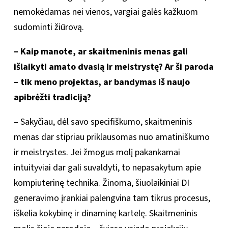
nemokėdamas nei vienos, vargiai galės kažkuom
sudominti žiūrovą.
– Kaip manote, ar skaitmeninis menas gali
išlaikyti amato dvasią ir meistrystę? Ar ši paroda
– tik meno projektas, ar bandymas iš naujo
apibrėžti tradiciją?
– Sakyčiau, dėl savo specifiškumo, skaitmeninis
menas dar stipriau priklausomas nuo amatiniškumo
ir meistrystes. Jei žmogus molį pakankamai
intuityviai dar gali suvaldyti, to nepasakytum apie
kompiuterinę technika. Žinoma, šiuolaikiniai DI
generavimo įrankiai palengvina tam tikrus procesus,
iškelia kokybinę ir dinaminę kartelę. Skaitmeninis