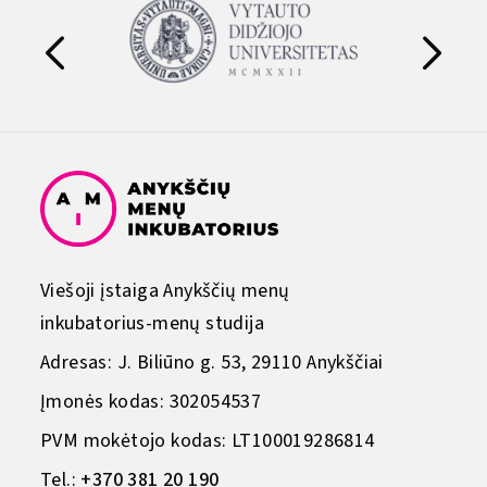
Viešoji įstaiga Anykščių menų
inkubatorius-menų studija
Adresas: J. Biliūno g. 53, 29110 Anykščiai
Įmonės kodas: 302054537
PVM mokėtojo kodas: LT100019286814
Tel.:
+370 381 20 190