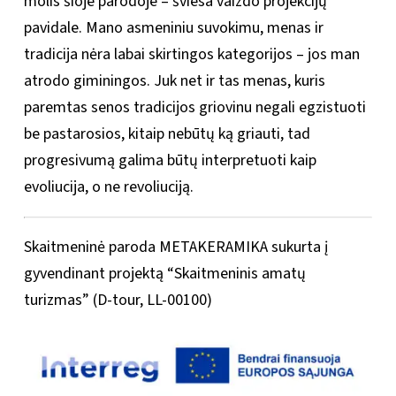
molis šioje parodoje – šviesa vaizdo projekcijų
pavidale. Mano asmeniniu suvokimu, menas ir
tradicija nėra labai skirtingos kategorijos – jos man
atrodo giminingos. Juk net ir tas menas, kuris
paremtas senos tradicijos griovinu negali egzistuoti
be pastarosios, kitaip nebūtų ką griauti, tad
progresivumą galima būtų interpretuoti kaip
evoliucija, o ne revoliuciją.
Skaitmeninė paroda METAKERAMIKA sukurta į
gyvendinant projektą “Skaitmeninis amatų
turizmas” (D-tour, LL-00100)