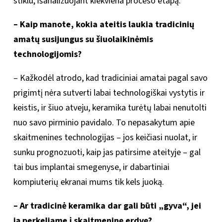
stiklu, išanalizuojant kiekviena proceso etapą.
– Kaip manote, kokia ateitis laukia tradicinių
amatų susijungus su šiuolaikinėmis
technologijomis?
– Kažkodėl atrodo, kad tradiciniai amatai pagal savo
prigimtį nėra sutverti labai technologiškai vystytis ir
keistis, ir šiuo atveju, keramika turėtų labai nenutolti
nuo savo pirminio pavidalo. To nepasakytum apie
skaitmenines technologijas – jos keičiasi nuolat, ir
sunku prognozuoti, kaip jas patirsime ateityje – gal
tai bus implantai smegenyse, ir dabartiniai
kompiuterių ekranai mums tik kels juoką.
– Ar tradicinė keramika dar gali būti „gyva“, jei
ją perkeliame į skaitmeninę erdvę?