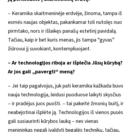
– Keramika skaitmeninėje erdvėje, žinoma, tampa iš
esmės naujas objektas, pakankamai toli nutolęs nuo
pirmtako, nors ir išlaikęs panašų estetinį pavidalą.
Tačiau, kaip ir bet kuris menas, jis tampa “gyvas”
žiūrovui jį suvokiant, kontempliuojant.
– Ar technologijos riboja ar išplečia Jūsų kūrybą?
Ar jos gali „pavergti“ meną?
– Jei taip pagalvojus, juk pati keramika kažkada buvo
nauja technologija, leidusi puoduose laikyti skysčius
– ir pradėjus juos puošti. – tai pakeitė žmonių buitį, ir
neabejotinai išplėte ją. Technologijos iš vienos pusės
gali susiaurinti kūrybos lauką – nes vienas
menininkas negali įvaldyti begalės technikų, tačiau,