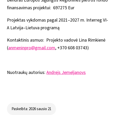
Bendras Europos Sąjungos Regioninės plėtros fondo
finansavimas projektui: 697275 Eur
Projektas vykdomas pagal 2021–2027 m. Interreg VI-
A Latvija–Lietuva programą
Kontaktinis asmuo: Projekto vadovė Lina Rimkienė
(
anmeninpro@gmail.com
, +370 608 03743)
Nuotraukų autorius:
Andrejs Jemeljanovs
Paskelbta: 2026 sausio 21