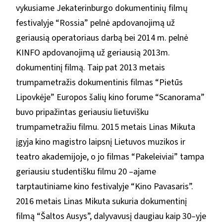
vykusiame Jekaterinburgo dokumentinių filmų
festivalyje “Rossia” pelnė apdovanojimą už
geriausią operatoriaus darbą bei 2014 m. pelnė
KINFO apdovanojimą už geriausią 2013m.
dokumentinį filmą. Taip pat 2013 metais
trumpametražis dokumentinis filmas “Pietūs
Lipovkėje” Europos šalių kino forume “Scanorama”
buvo pripažintas geriausiu lietuvišku
trumpametražiu filmu. 2015 metais Linas Mikuta
įgyja kino magistro laipsnį Lietuvos muzikos ir
teatro akademijoje, o jo filmas “Pakeleiviai” tampa
geriausiu studentišku filmu 20 –ajame
tarptautiniame kino festivalyje “Kino Pavasaris”.
2016 metais Linas Mikuta sukuria dokumentinį
filmą “Šaltos Ausys”, dalyvavusį daugiau kaip 30–yje