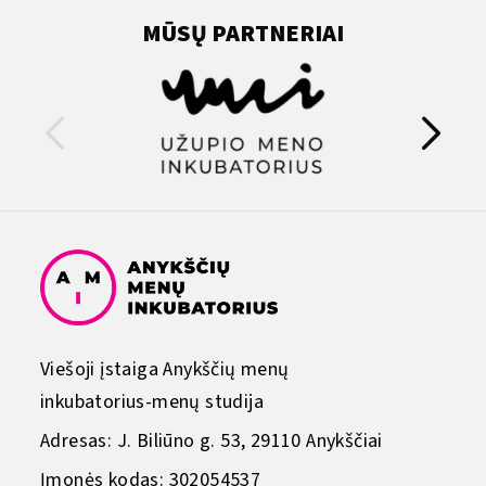
MŪSŲ PARTNERIAI
Viešoji įstaiga Anykščių menų
inkubatorius-menų studija
Adresas: J. Biliūno g. 53, 29110 Anykščiai
Įmonės kodas: 302054537