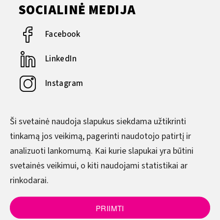
SOCIALINĖ MEDIJA
Facebook
LinkedIn
Instagram
YouTube
Ši svetainė naudoja slapukus siekdama užtikrinti
tinkamą jos veikimą, pagerinti naudotojo patirtį ir
DARBO LAIKAS
analizuoti lankomumą. Kai kurie slapukai yra būtini
svetainės veikimui, o kiti naudojami statistikai ar
Pirmadienis–Ketvirtadienis
rinkodarai.
8.00–17.00
Penktadienis
PRIIMTI