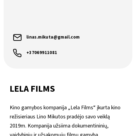
linas.mikuta@gmail.com
+37069911081
LELA FILMS
Kino gamybos kompanija „Lela Films“ įkurta kino
režisieriaus Lino Mikutos pradėjo savo veiklą
2019m. Kompanija užsiima dokumentininių,
vaidybinių ir užsakomųjų filmų gamyba.