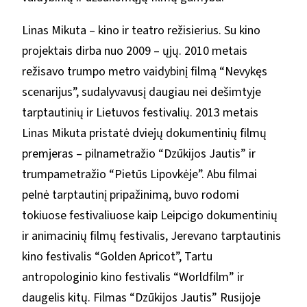
Linas Mikuta – kino ir teatro režisierius. Su kino
projektais dirba nuo 2009 – ųjų. 2010 metais
režisavo trumpo metro vaidybinį filmą “Nevykęs
scenarijus”, sudalyvavusį daugiau nei dešimtyje
tarptautinių ir Lietuvos festivalių. 2013 metais
Linas Mikuta pristatė dviejų dokumentinių filmų
premjeras – pilnametražio “Dzūkijos Jautis” ir
trumpametražio “Pietūs Lipovkėje”. Abu filmai
pelnė tarptautinį pripažinimą, buvo rodomi
tokiuose festivaliuose kaip Leipcigo dokumentinių
ir animacinių filmų festivalis, Jerevano tarptautinis
kino festivalis “Golden Apricot”, Tartu
antropologinio kino festivalis “Worldfilm” ir
daugelis kitų. Filmas “Dzūkijos Jautis” Rusijoje