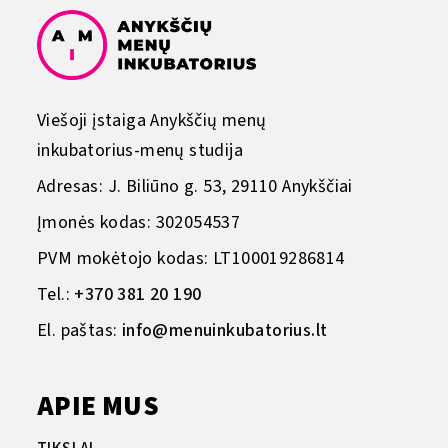
Viešoji įstaiga Anykščių menų
inkubatorius-menų studija
Adresas: J. Biliūno g. 53, 29110 Anykščiai
Įmonės kodas: 302054537
PVM mokėtojo kodas: LT100019286814
Tel.:
+370 381 20 190
El. paštas:
info@menuinkubatorius.lt
APIE MUS