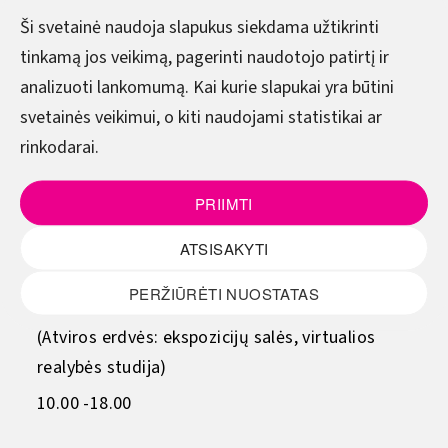
Ši svetainė naudoja slapukus siekdama užtikrinti
tinkamą jos veikimą, pagerinti naudotojo patirtį ir
DARBO LAIKAS
analizuoti lankomumą. Kai kurie slapukai yra būtini
svetainės veikimui, o kiti naudojami statistikai ar
Pirmadienis–Ketvirtadienis
rinkodarai.
8.00–17.00
Penktadienis
PRIIMTI
8.00–15.45
ATSISAKYTI
(Pietų metas - 12.00–12.45)
PERŽIŪRĖTI NUOSTATAS
Šeštadienis - sekmadienis
(Atviros erdvės: ekspozicijų salės, virtualios
realybės studija)
10.00 -18.00