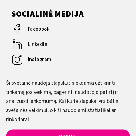
SOCIALINĖ MEDIJA
Facebook
LinkedIn
Instagram
YouTube
Ši svetainė naudoja slapukus siekdama užtikrinti
tinkamą jos veikimą, pagerinti naudotojo patirtį ir
DARBO LAIKAS
analizuoti lankomumą. Kai kurie slapukai yra būtini
svetainės veikimui, o kiti naudojami statistikai ar
Pirmadienis–Ketvirtadienis
rinkodarai.
8.00–17.00
Penktadienis