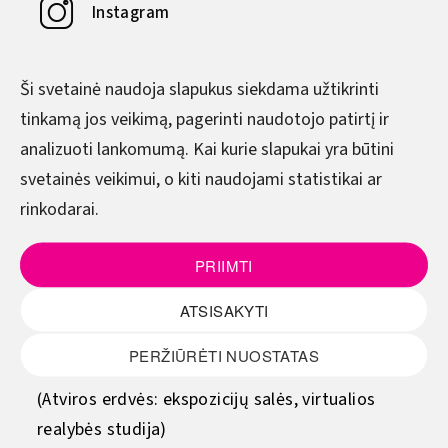
Instagram
YouTube
Ši svetainė naudoja slapukus siekdama užtikrinti
tinkamą jos veikimą, pagerinti naudotojo patirtį ir
DARBO LAIKAS
analizuoti lankomumą. Kai kurie slapukai yra būtini
svetainės veikimui, o kiti naudojami statistikai ar
Pirmadienis–Ketvirtadienis
rinkodarai.
8.00–17.00
Penktadienis
PRIIMTI
8.00–15.45
ATSISAKYTI
(Pietų metas - 12.00–12.45)
PERŽIŪRĖTI NUOSTATAS
Šeštadienis - sekmadienis
(Atviros erdvės: ekspozicijų salės, virtualios
realybės studija)