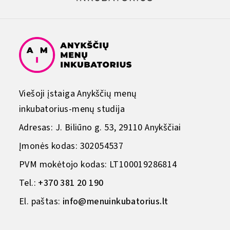
Viešoji įstaiga Anykščių menų
inkubatorius-menų studija
Adresas: J. Biliūno g. 53, 29110 Anykščiai
Įmonės kodas: 302054537
PVM mokėtojo kodas: LT100019286814
Tel.:
+370 381 20 190
El. paštas:
info@menuinkubatorius.lt