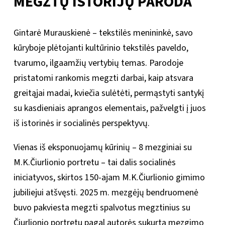
MEGZTŲ ISTORIJŲ PARODA
Gintarė Murauskienė – tekstilės menininkė, savo
kūryboje plėtojanti kultūrinio tekstilės paveldo,
tvarumo, ilgaamžių vertybių temas. Parodoje
pristatomi rankomis megzti darbai, kaip atsvara
greitąjai madai, kviečia sulėtėti, permąstyti santykį
su kasdieniais aprangos elementais, pažvelgti į juos
iš istorinės ir socialinės perspektyvų.
Vienas iš eksponuojamų kūrinių – 8 mezginiai su
M.K.Čiurlionio portretu – tai dalis socialinės
iniciatyvos, skirtos 150-ajam M.K.Čiurlionio gimimo
jubiliejui atšvęsti. 2025 m. mezgėjų bendruomenė
buvo pakviesta megzti spalvotus megztinius su
Čiurlionio portretu pagal autorės sukurtą mezgimo