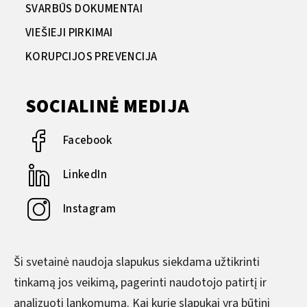
SVARBŪS DOKUMENTAI
VIEŠIEJI PIRKIMAI
KORUPCIJOS PREVENCIJA
SOCIALINĖ MEDIJA
Facebook
LinkedIn
Instagram
YouTube
Ši svetainė naudoja slapukus siekdama užtikrinti
tinkamą jos veikimą, pagerinti naudotojo patirtį ir
DARBO LAIKAS
analizuoti lankomumą. Kai kurie slapukai yra būtini