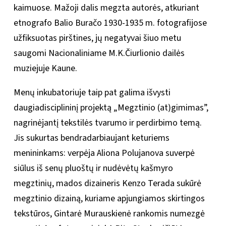
kaimuose. Mažoji dalis megzta autorės, atkuriant
etnografo Balio Buračo 1930-1935 m. fotografijose
užfiksuotas pirštines, jų negatyvai šiuo metu
saugomi Nacionaliniame M.K.Čiurlionio dailės
muziejuje Kaune.
Menų inkubatoriuje taip pat galima išvysti
daugiadisciplininį projektą „Megztinio (at)gimimas”,
nagrinėjantį tekstilės tvarumo ir perdirbimo temą.
Jis sukurtas bendradarbiaujant keturiems
menininkams: verpėja Aliona Polujanova suverpė
siūlus iš senų pluoštų ir nudėvėtų kašmyro
megztinių, mados dizaineris Kenzo Terada sukūrė
megztinio dizainą, kuriame apjungiamos skirtingos
tekstūros, Gintarė Murauskienė rankomis numezgė