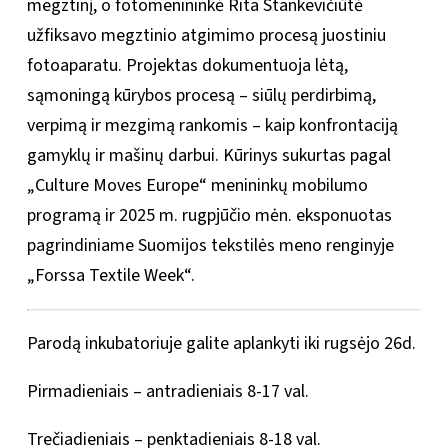
megztinį, o fotomenininkė Rita Stankevičiūtė
užfiksavo megztinio atgimimo procesą juostiniu
fotoaparatu. Projektas dokumentuoja lėtą,
sąmoningą kūrybos procesą – siūlų perdirbimą,
verpimą ir mezgimą rankomis – kaip konfrontaciją
gamyklų ir mašinų darbui. Kūrinys sukurtas pagal
„Culture Moves Europe“ menininkų mobilumo
programą ir 2025 m. rugpjūčio mėn. eksponuotas
pagrindiniame Suomijos tekstilės meno renginyje
„Forssa Textile Week“.
Parodą inkubatoriuje galite aplankyti iki rugsėjo 26d.
Pirmadieniais – antradieniais 8-17 val.
Trečiadieniais – penktadieniais 8-18 val.