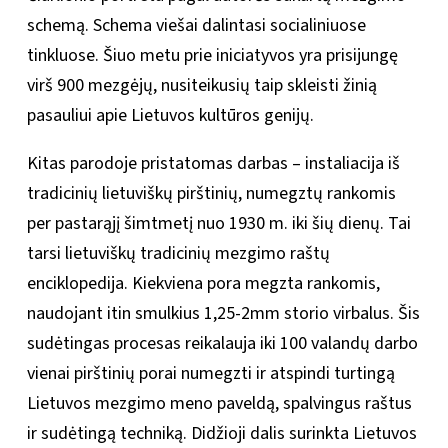
schemą. Schema viešai dalintasi socialiniuose
tinkluose. Šiuo metu prie iniciatyvos yra prisijungę
virš 900 mezgėjų, nusiteikusių taip skleisti žinią
pasauliui apie Lietuvos kultūros genijų.
Kitas parodoje pristatomas darbas – instaliacija iš
tradicinių lietuviškų pirštinių, numegztų rankomis
per pastarąjį šimtmetį nuo 1930 m. iki šių dienų. Tai
tarsi lietuviškų tradicinių mezgimo raštų
enciklopedija. Kiekviena pora megzta rankomis,
naudojant itin smulkius 1,25-2mm storio virbalus. Šis
sudėtingas procesas reikalauja iki 100 valandų darbo
vienai pirštinių porai numegzti ir atspindi turtingą
Lietuvos mezgimo meno paveldą, spalvingus raštus
ir sudėtingą techniką. Didžioji dalis surinkta Lietuvos