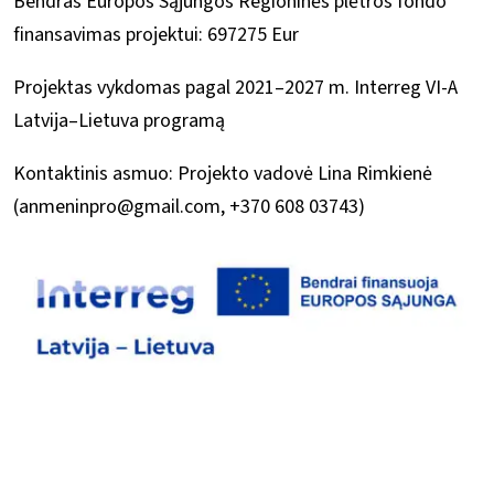
Bendras Europos Sąjungos Regioninės plėtros fondo
finansavimas projektui: 697275 Eur
Projektas vykdomas pagal 2021–2027 m. Interreg VI-A
Latvija–Lietuva programą
Kontaktinis asmuo: Projekto vadovė Lina Rimkienė
(anmeninpro@gmail.com, +370 608 03743)