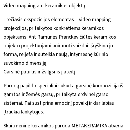
Video mapping ant keramikos objektų
Trečiasis ekspozicijos elementas – video mapping
projekcijos, pritaikytos konkretiems keramikos
objektams. Ant Ramunės Pranckevičiūtės keramikos
objekto projektuojami animuoti vaizdai išryškina jo
formą, reljefą ir suteikia naują, intymesnę kūrinio
suvokimo dimensiją.
Garsinė patirtis ir žvilgsnis į ateitį
Parodą papildo specialiai sukurta garsinė kompozicija iš
gamtos ir žemės garsų, pritaikyta erdvinei garso
sistemai. Tai sustiprina emocinį poveikį ir dar labiau
įtraukia lankytojus.
Skaitmeninė keramikos paroda METAKERAMIKA atveria