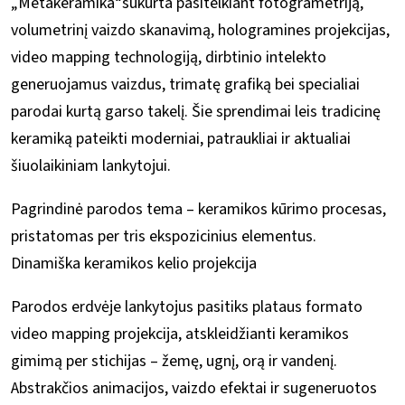
„Metakeramika“sukurta pasitelkiant fotogrametriją,
volumetrinį vaizdo skanavimą, hologramines projekcijas,
video mapping technologiją, dirbtinio intelekto
generuojamus vaizdus, trimatę grafiką bei specialiai
parodai kurtą garso takelį. Šie sprendimai leis tradicinę
keramiką pateikti moderniai, patraukliai ir aktualiai
šiuolaikiniam lankytojui.
Pagrindinė parodos tema – keramikos kūrimo procesas,
pristatomas per tris ekspozicinius elementus.
Dinamiška keramikos kelio projekcija
Parodos erdvėje lankytojus pasitiks plataus formato
video mapping projekcija, atskleidžianti keramikos
gimimą per stichijas – žemę, ugnį, orą ir vandenį.
Abstrakčios animacijos, vaizdo efektai ir sugeneruotos