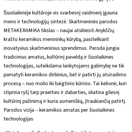
Šiuolaikinėje kultūroje vis svarbesnį vaidmenį įgauna
meno ir technologijų sintezė. Skaitmeninės parodos
METAKERAMIKA tikslas – naujai atskleisti Anykščių
krašto keramikos menininkų kūrybą, pasitelkiant
inovatyvius skaitmeninius sprendimus. Paroda jungia
tradicinius amatus, kultūrinį paveldą ir šiuolaikines
technologijas, suteikdama lankytojams galimybę ne tik
pamatyti keramikos dirbinius, bet ir patirti jų atsiradimo
procesą – nuo molio iki baigtinio kūrinio. Tai kelionė, kuri
stiprina ryšį tarp praeities ir dabarties, skatina gilesnį
kultūrinį pažinimą ir kuria asmenišką, įtraukiančią patirtį.
Parodos vizija – keramikos amatas per šiuolaikines
technologijas