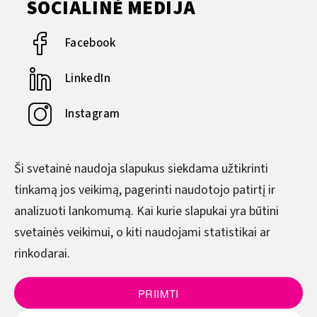
SOCIALINĖ MEDIJA
Facebook
LinkedIn
Instagram
YouTube
Ši svetainė naudoja slapukus siekdama užtikrinti
tinkamą jos veikimą, pagerinti naudotojo patirtį ir
DARBO LAIKAS
analizuoti lankomumą. Kai kurie slapukai yra būtini
svetainės veikimui, o kiti naudojami statistikai ar
Pirmadienis–Ketvirtadienis
rinkodarai.
8.00–17.00
Penktadienis
PRIIMTI
8.00–15.45