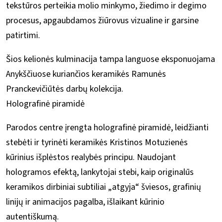
tekstūros perteikia molio minkymo, žiedimo ir degimo
procesus, apgaubdamos žiūrovus vizualine ir garsine
patirtimi.
Šios kelionės kulminacija tampa languose eksponuojama
Anykščiuose kuriančios keramikės Ramunės
Pranckevičiūtės darbų kolekcija.
Holografinė piramidė
Parodos centre įrengta holografinė piramidė, leidžianti
stebėti ir tyrinėti keramikės Kristinos Motuzienės
kūrinius išplėstos realybės principu. Naudojant
hologramos efektą, lankytojai stebi, kaip originalūs
keramikos dirbiniai subtiliai „atgyja“ šviesos, grafinių
linijų ir animacijos pagalba, išlaikant kūrinio
autentiškumą.