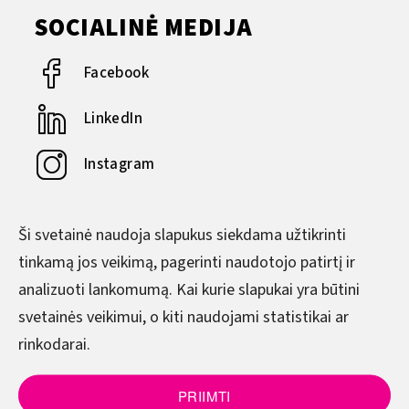
SOCIALINĖ MEDIJA
Facebook
LinkedIn
Instagram
YouTube
Ši svetainė naudoja slapukus siekdama užtikrinti
tinkamą jos veikimą, pagerinti naudotojo patirtį ir
DARBO LAIKAS
analizuoti lankomumą. Kai kurie slapukai yra būtini
svetainės veikimui, o kiti naudojami statistikai ar
Pirmadienis–Ketvirtadienis
rinkodarai.
8.00–17.00
Penktadienis
PRIIMTI