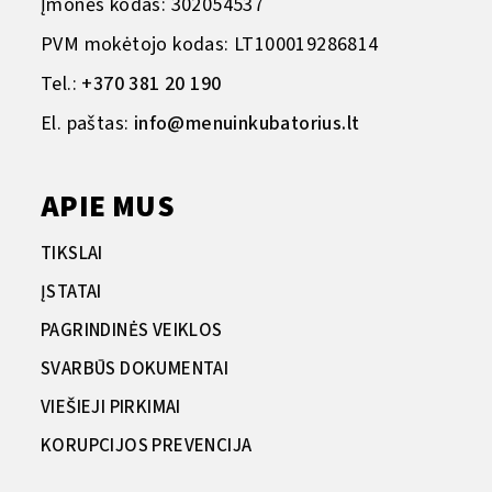
Įmonės kodas: 302054537
PVM mokėtojo kodas: LT100019286814
Tel.:
+370 381 20 190
El. paštas:
info@menuinkubatorius.lt
APIE MUS
TIKSLAI
ĮSTATAI
PAGRINDINĖS VEIKLOS
SVARBŪS DOKUMENTAI
VIEŠIEJI PIRKIMAI
KORUPCIJOS PREVENCIJA