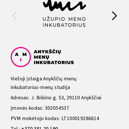
Viešoji įstaiga Anykščių menų
inkubatorius-menų studija
Adresas: J. Biliūno g. 53, 29110 Anykščiai
Įmonės kodas: 302054537
PVM mokėtojo kodas: LT100019286814
Tel.:
+370 381 20 190