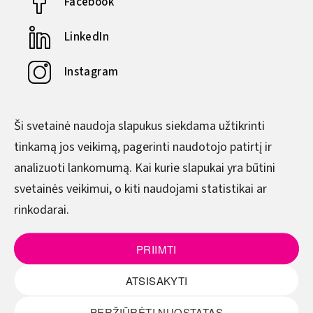
Facebook
LinkedIn
Instagram
YouTube
Ši svetainė naudoja slapukus siekdama užtikrinti
tinkamą jos veikimą, pagerinti naudotojo patirtį ir
DARBO LAIKAS
analizuoti lankomumą. Kai kurie slapukai yra būtini
svetainės veikimui, o kiti naudojami statistikai ar
Pirmadienis–Ketvirtadienis
rinkodarai.
8.00–17.00
Penktadienis
PRIIMTI
8.00–15.45
ATSISAKYTI
(Pietų metas - 12.00–12.45)
PERŽIŪRĖTI NUOSTATAS