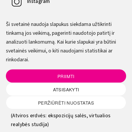
Instagram
YouTube
Ši svetainė naudoja slapukus siekdama užtikrinti
tinkamą jos veikimą, pagerinti naudotojo patirtį ir
DARBO LAIKAS
analizuoti lankomumą. Kai kurie slapukai yra būtini
svetainės veikimui, o kiti naudojami statistikai ar
Pirmadienis–Ketvirtadienis
rinkodarai.
8.00–17.00
Penktadienis
PRIIMTI
8.00–15.45
ATSISAKYTI
(Pietų metas - 12.00–12.45)
PERŽIŪRĖTI NUOSTATAS
Šeštadienis - sekmadienis
(Atviros erdvės: ekspozicijų salės, virtualios
realybės studija)