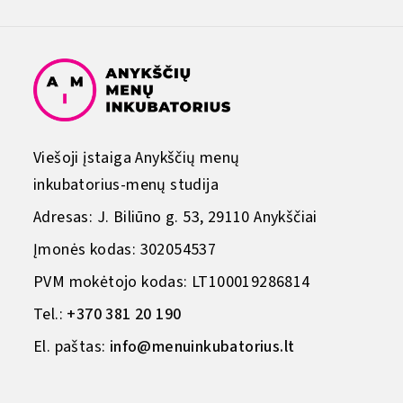
Viešoji įstaiga Anykščių menų
inkubatorius-menų studija
Adresas: J. Biliūno g. 53, 29110 Anykščiai
Įmonės kodas: 302054537
PVM mokėtojo kodas: LT100019286814
Tel.:
+370 381 20 190
El. paštas:
info@menuinkubatorius.lt