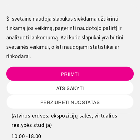
YouTube
Ši svetainė naudoja slapukus siekdama užtikrinti
tinkamą jos veikimą, pagerinti naudotojo patirtį ir
DARBO LAIKAS
analizuoti lankomumą. Kai kurie slapukai yra būtini
svetainės veikimui, o kiti naudojami statistikai ar
Pirmadienis–Ketvirtadienis
rinkodarai.
8.00–17.00
Penktadienis
PRIIMTI
8.00–15.45
ATSISAKYTI
(Pietų metas - 12.00–12.45)
PERŽIŪRĖTI NUOSTATAS
Šeštadienis - sekmadienis
(Atviros erdvės: ekspozicijų salės, virtualios
realybės studija)
10.00 -18.00