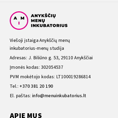
Viešoji įstaiga Anykščių menų
inkubatorius-menų studija
Adresas: J. Biliūno g. 53, 29110 Anykščiai
Įmonės kodas: 302054537
PVM mokėtojo kodas: LT100019286814
Tel.:
+370 381 20 190
El. paštas:
info@menuinkubatorius.lt
APIE MUS