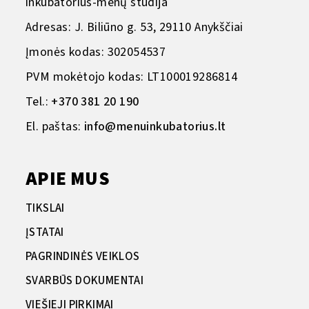
inkubatorius-menų studija
Adresas: J. Biliūno g. 53, 29110 Anykščiai
Įmonės kodas: 302054537
PVM mokėtojo kodas: LT100019286814
Tel.:
+370 381 20 190
El. paštas:
info@menuinkubatorius.lt
APIE MUS
TIKSLAI
ĮSTATAI
PAGRINDINĖS VEIKLOS
SVARBŪS DOKUMENTAI
VIEŠIEJI PIRKIMAI