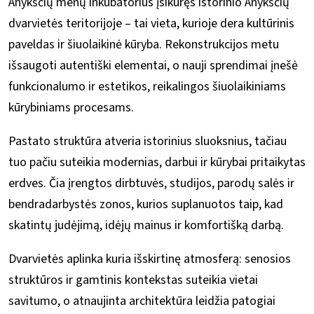
Anykščių menų inkubatorius įsikūręs istorinio Anykščių
dvarvietės teritorijoje – tai vieta, kurioje dera kultūrinis
paveldas ir šiuolaikinė kūryba. Rekonstrukcijos metu
išsaugoti autentiški elementai, o nauji sprendimai įnešė
funkcionalumo ir estetikos, reikalingos šiuolaikiniams
kūrybiniams procesams.
Pastato struktūra atveria istorinius sluoksnius, tačiau
tuo pačiu suteikia modernias, darbui ir kūrybai pritaikytas
erdves. Čia įrengtos dirbtuvės, studijos, parodų salės ir
bendradarbystės zonos, kurios suplanuotos taip, kad
skatintų judėjimą, idėjų mainus ir komfortišką darbą.
Dvarvietės aplinka kuria išskirtinę atmosferą: senosios
struktūros ir gamtinis kontekstas suteikia vietai
savitumo, o atnaujinta architektūra leidžia patogiai