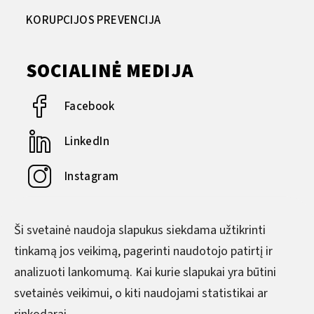
KORUPCIJOS PREVENCIJA
SOCIALINĖ MEDIJA
Facebook
LinkedIn
Instagram
YouTube
Ši svetainė naudoja slapukus siekdama užtikrinti
tinkamą jos veikimą, pagerinti naudotojo patirtį ir
DARBO LAIKAS
analizuoti lankomumą. Kai kurie slapukai yra būtini
svetainės veikimui, o kiti naudojami statistikai ar
Pirmadienis–Ketvirtadienis